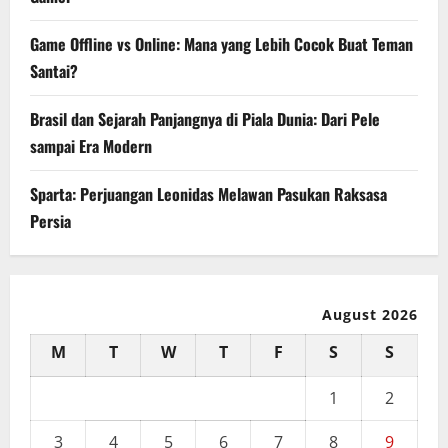
Game Offline vs Online: Mana yang Lebih Cocok Buat Teman
Santai?
Brasil dan Sejarah Panjangnya di Piala Dunia: Dari Pele
sampai Era Modern
Sparta: Perjuangan Leonidas Melawan Pasukan Raksasa
Persia
August 2026
M
T
W
T
F
S
S
1
2
3
4
5
6
7
8
9