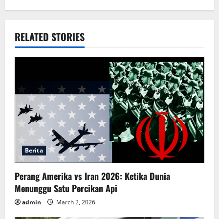
n
a
RELATED STORIES
v
i
g
a
t
i
Berita
o
Perang Amerika vs Iran 2026: Ketika Dunia
n
Menunggu Satu Percikan Api
admin
March 2, 2026