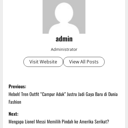
admin
Administrator
Visit Website
View All Posts
P
Previous:
o
Heboh! Tren Outfit “Campur Aduk” Justru Jadi Gaya Baru di Dunia
Fashion
s
Next:
t
Mengapa Lionel Messi Memilih Pindah ke Amerika Serikat?