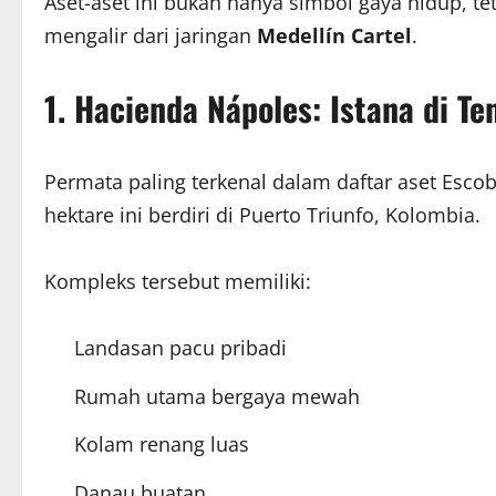
Aset-aset ini bukan hanya simbol gaya hidup, te
mengalir dari jaringan
Medellín Cartel
.
1. Hacienda Nápoles: Istana di T
Permata paling terkenal dalam daftar aset Esco
hektare ini berdiri di Puerto Triunfo, Kolombia.
Kompleks tersebut memiliki:
Landasan pacu pribadi
Rumah utama bergaya mewah
Kolam renang luas
Danau buatan