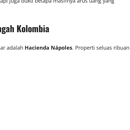
tapi juga bukti betapa masifnya arus uang yang
engah Kolombia
bar adalah
Hacienda Nápoles
. Properti seluas ribuan