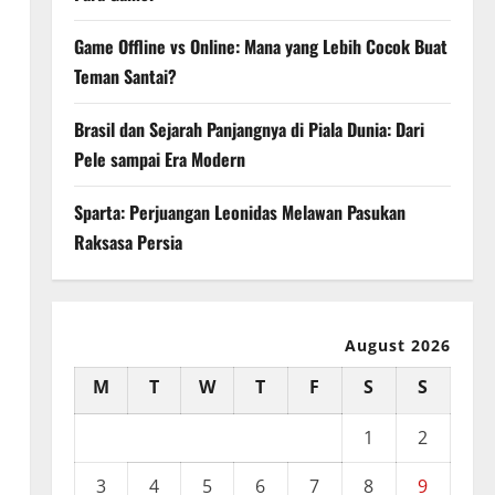
Game Offline vs Online: Mana yang Lebih Cocok Buat
Teman Santai?
Brasil dan Sejarah Panjangnya di Piala Dunia: Dari
Pele sampai Era Modern
Sparta: Perjuangan Leonidas Melawan Pasukan
Raksasa Persia
August 2026
M
T
W
T
F
S
S
1
2
3
4
5
6
7
8
9