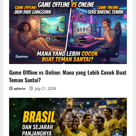
Games
Game Offline vs Online: Mana yang Lebih Cocok Buat
Teman Santai?
admin
July 21, 2026