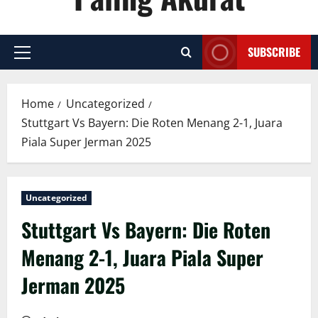
SUBSCRIBE
Primary
Menu
Home
Uncategorized
Stuttgart Vs Bayern: Die Roten Menang 2-1, Juara
Piala Super Jerman 2025
Uncategorized
Stuttgart Vs Bayern: Die Roten
Menang 2-1, Juara Piala Super
Jerman 2025