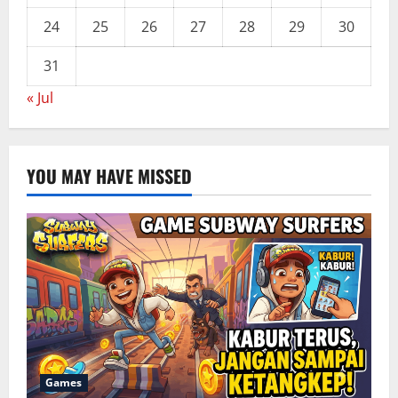
24
25
26
27
28
29
30
31
« Jul
YOU MAY HAVE MISSED
Games