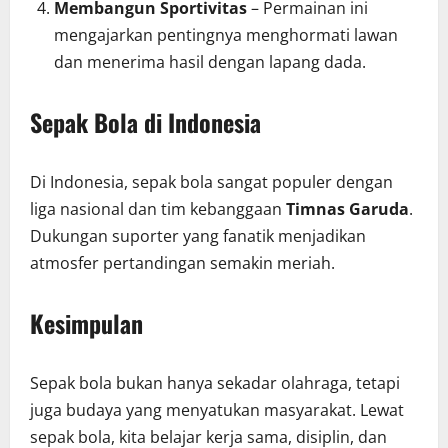
Membangun Sportivitas
– Permainan ini
mengajarkan pentingnya menghormati lawan
dan menerima hasil dengan lapang dada.
Sepak Bola di Indonesia
Di Indonesia, sepak bola sangat populer dengan
liga nasional dan tim kebanggaan
Timnas Garuda
.
Dukungan suporter yang fanatik menjadikan
atmosfer pertandingan semakin meriah.
Kesimpulan
Sepak bola bukan hanya sekadar olahraga, tetapi
juga budaya yang menyatukan masyarakat. Lewat
sepak bola, kita belajar kerja sama, disiplin, dan