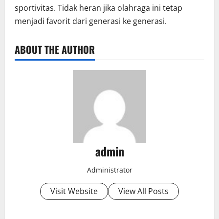
sportivitas. Tidak heran jika olahraga ini tetap
menjadi favorit dari generasi ke generasi.
ABOUT THE AUTHOR
admin
Administrator
Visit Website
View All Posts