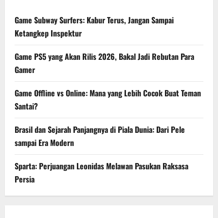
Game Subway Surfers: Kabur Terus, Jangan Sampai
Ketangkep Inspektur
Game PS5 yang Akan Rilis 2026, Bakal Jadi Rebutan Para
Gamer
Game Offline vs Online: Mana yang Lebih Cocok Buat Teman
Santai?
Brasil dan Sejarah Panjangnya di Piala Dunia: Dari Pele
sampai Era Modern
Sparta: Perjuangan Leonidas Melawan Pasukan Raksasa
Persia