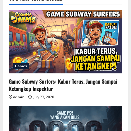
Games
Game Subway Surfers: Kabur Terus, Jangan Sampai
Ketangkep Inspektur
admin
July 23, 2026