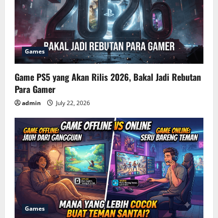
Games
Game PS5 yang Akan Rilis 2026, Bakal Jadi Rebutan
Para Gamer
admin
July 22, 2026
Games