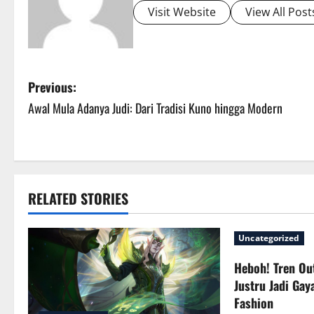
Visit Website
View All Post
P
Previous:
Awal Mula Adanya Judi: Dari Tradisi Kuno hingga Modern
o
s
t
RELATED STORIES
n
a
Uncategorized
v
Heboh! Tren Ou
Justru Jadi Gay
i
Fashion