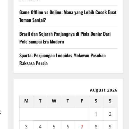
Game Offline vs Online: Mana yang Lebih Cocok Buat
Teman Santai?
Brasil dan Sejarah Panjangnya di Piala Dunia: Dari
Pele sampai Era Modern
Sparta: Perjuangan Leonidas Melawan Pasukan
Raksasa Persia
August 2026
M
T
W
T
F
S
S
g
1
2
3
4
5
6
7
8
9