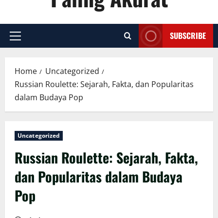
SUBSCRIBE
Primary
Menu
Home
Uncategorized
Russian Roulette: Sejarah, Fakta, dan Popularitas
dalam Budaya Pop
Uncategorized
Russian Roulette: Sejarah, Fakta,
dan Popularitas dalam Budaya
Pop