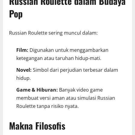
Russian Roulette dalam Budaya
Pop
Russian Roulette sering muncul dalam:
Film:
Digunakan untuk menggambarkan
ketegangan atau taruhan hidup-mati.
Novel:
Simbol dari perjudian terbesar dalam
hidup.
Game & Hiburan:
Banyak video game
membuat versi aman atau simulasi Russian
Roulette tanpa risiko nyata.
Makna Filosofis