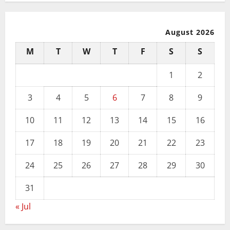
August 2026
M
T
W
T
F
S
S
1
2
3
4
5
6
7
8
9
10
11
12
13
14
15
16
17
18
19
20
21
22
23
24
25
26
27
28
29
30
31
« Jul