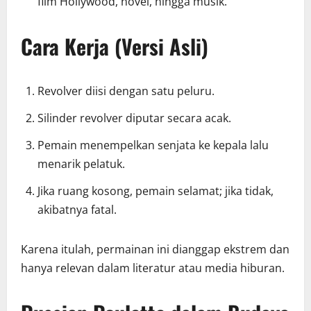
film Hollywood, novel, hingga musik.
Cara Kerja (Versi Asli)
Revolver diisi dengan satu peluru.
Silinder revolver diputar secara acak.
Pemain menempelkan senjata ke kepala lalu
menarik pelatuk.
Jika ruang kosong, pemain selamat; jika tidak,
akibatnya fatal.
Karena itulah, permainan ini dianggap ekstrem dan
hanya relevan dalam literatur atau media hiburan.