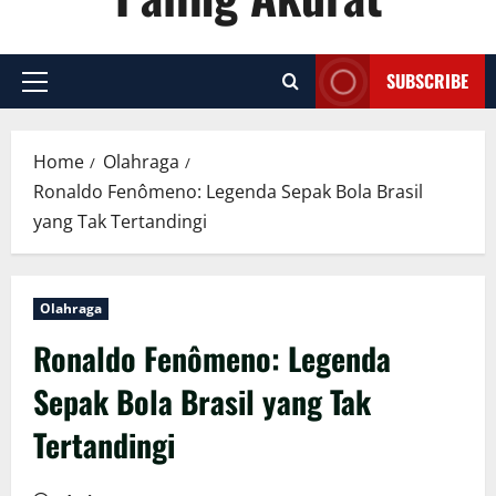
SUBSCRIBE
Primary
Menu
Home
Olahraga
Ronaldo Fenômeno: Legenda Sepak Bola Brasil
yang Tak Tertandingi
Olahraga
Ronaldo Fenômeno: Legenda
Sepak Bola Brasil yang Tak
Tertandingi