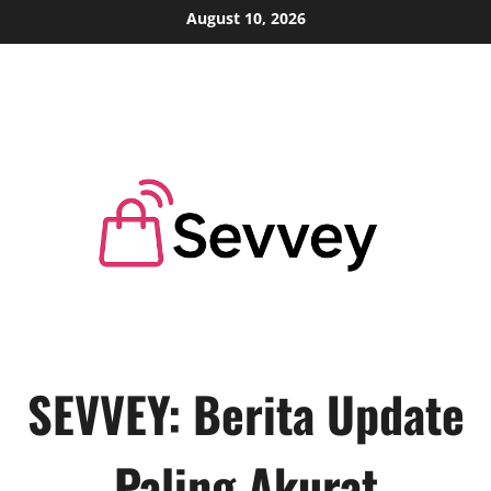
Skip
August 10, 2026
to
content
SEVVEY: Berita Update
Paling Akurat