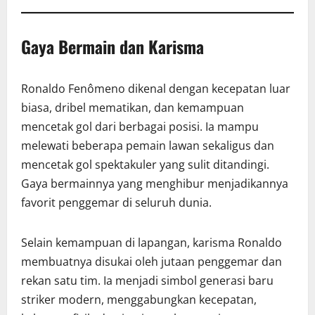
Gaya Bermain dan Karisma
Ronaldo Fenômeno dikenal dengan kecepatan luar
biasa, dribel mematikan, dan kemampuan
mencetak gol dari berbagai posisi. Ia mampu
melewati beberapa pemain lawan sekaligus dan
mencetak gol spektakuler yang sulit ditandingi.
Gaya bermainnya yang menghibur menjadikannya
favorit penggemar di seluruh dunia.
Selain kemampuan di lapangan, karisma Ronaldo
membuatnya disukai oleh jutaan penggemar dan
rekan satu tim. Ia menjadi simbol generasi baru
striker modern, menggabungkan kecepatan,