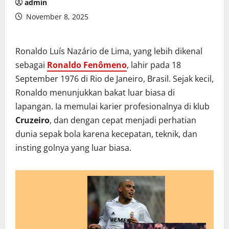
admin
November 8, 2025
Ronaldo Luís Nazário de Lima, yang lebih dikenal
sebagai
Ronaldo Fenômeno
, lahir pada 18
September 1976 di Rio de Janeiro, Brasil. Sejak kecil,
Ronaldo menunjukkan bakat luar biasa di
lapangan. Ia memulai karier profesionalnya di klub
Cruzeiro
, dan dengan cepat menjadi perhatian
dunia sepak bola karena kecepatan, teknik, dan
insting golnya yang luar biasa.