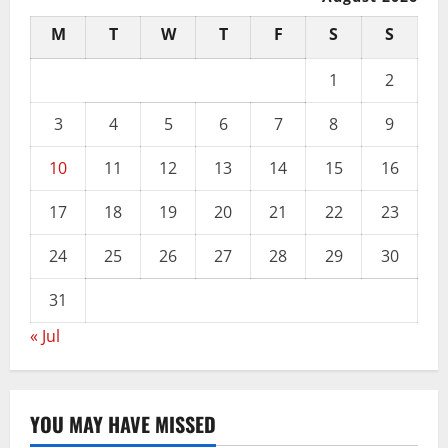
M
T
W
T
F
S
S
1
2
3
4
5
6
7
8
9
10
11
12
13
14
15
16
17
18
19
20
21
22
23
24
25
26
27
28
29
30
31
« Jul
YOU MAY HAVE MISSED