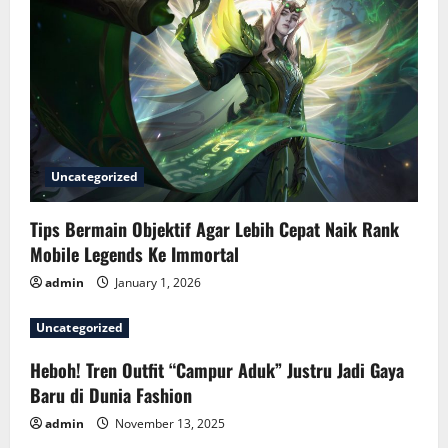
i
g
a
t
i
Uncategorized
o
Tips Bermain Objektif Agar Lebih Cepat Naik Rank
n
Mobile Legends Ke Immortal
admin
January 1, 2026
Uncategorized
Heboh! Tren Outfit “Campur Aduk” Justru Jadi Gaya
Baru di Dunia Fashion
admin
November 13, 2025