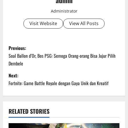
admin
Administrator
Visit Website
View All Posts
P
Previous:
o
Soal Ballon d’Or, Bos PSG: Semoga Orang-orang Bisa Jujur Pilih
Dembele
s
Next:
t
Fortnite: Game Battle Royale dengan Gaya Unik dan Kreatif
n
a
RELATED STORIES
v