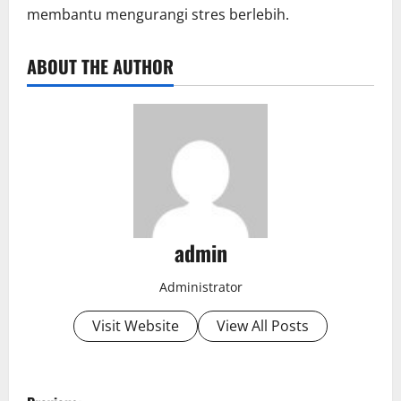
membantu mengurangi stres berlebih.
ABOUT THE AUTHOR
admin
Administrator
Visit Website
View All Posts
P