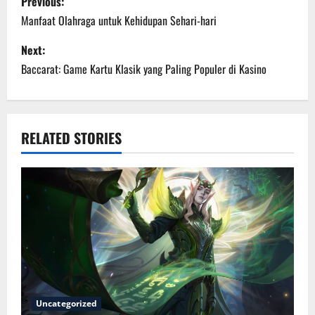
Previous:
o
Manfaat Olahraga untuk Kehidupan Sehari-hari
s
Next:
Baccarat: Game Kartu Klasik yang Paling Populer di Kasino
t
n
a
RELATED STORIES
v
i
g
a
t
Uncategorized