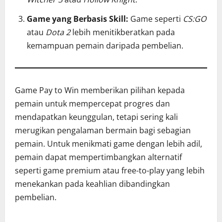
Game yang Berbasis Skill:
Game seperti
CS:GO
atau
Dota 2
lebih menitikberatkan pada
kemampuan pemain daripada pembelian.
Game Pay to Win memberikan pilihan kepada
pemain untuk mempercepat progres dan
mendapatkan keunggulan, tetapi sering kali
merugikan pengalaman bermain bagi sebagian
pemain. Untuk menikmati game dengan lebih adil,
pemain dapat mempertimbangkan alternatif
seperti game premium atau free-to-play yang lebih
menekankan pada keahlian dibandingkan
pembelian.