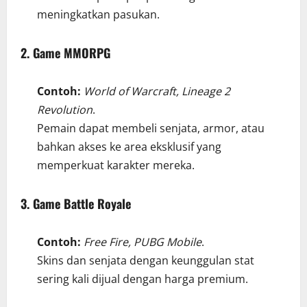
meningkatkan pasukan.
2. Game MMORPG
Contoh:
World of Warcraft, Lineage 2
Revolution
.
Pemain dapat membeli senjata, armor, atau
bahkan akses ke area eksklusif yang
memperkuat karakter mereka.
3. Game Battle Royale
Contoh:
Free Fire, PUBG Mobile
.
Skins dan senjata dengan keunggulan stat
sering kali dijual dengan harga premium.