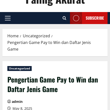
SUBSCRIBE
Primary
Menu
Home
Uncategorized
Pengertian Game Pay to Win dan Daftar Jenis
Game
Uncategorized
Pengertian Game Pay to Win dan
Daftar Jenis Game
admin
May 8, 2025