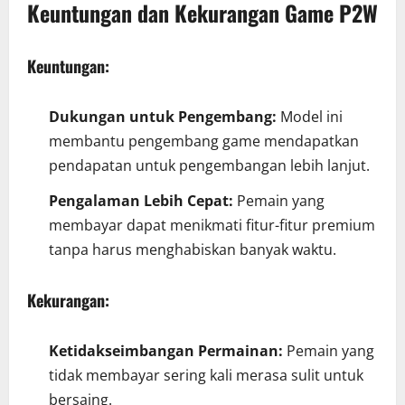
Keuntungan dan Kekurangan Game P2W
Keuntungan:
Dukungan untuk Pengembang:
Model ini
membantu pengembang game mendapatkan
pendapatan untuk pengembangan lebih lanjut.
Pengalaman Lebih Cepat:
Pemain yang
membayar dapat menikmati fitur-fitur premium
tanpa harus menghabiskan banyak waktu.
Kekurangan:
Ketidakseimbangan Permainan:
Pemain yang
tidak membayar sering kali merasa sulit untuk
bersaing.