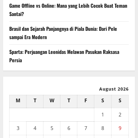
Game Offline vs Online: Mana yang Lebih Cocok Buat Teman
Santai?
Brasil dan Sejarah Panjangnya di Piala Dunia: Dari Pele
sampai Era Modern
Sparta: Perjuangan Leonidas Melawan Pasukan Raksasa
Persia
August 2026
M
T
W
T
F
S
S
1
2
3
4
5
6
7
8
9