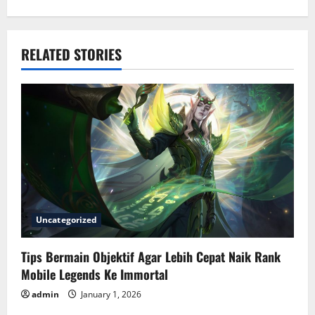
t
n
a
RELATED STORIES
v
i
g
a
t
Uncategorized
i
Tips Bermain Objektif Agar Lebih Cepat Naik Rank
o
Mobile Legends Ke Immortal
n
admin
January 1, 2026