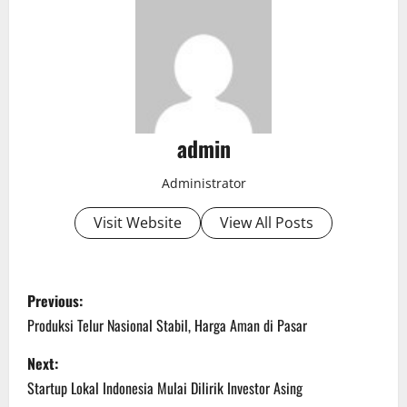
admin
Administrator
Visit Website
View All Posts
P
Previous:
o
Produksi Telur Nasional Stabil, Harga Aman di Pasar
s
Next:
Startup Lokal Indonesia Mulai Dilirik Investor Asing