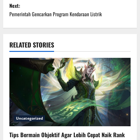
Next:
t
Pemerintah Gencarkan Program Kendaraan Listrik
n
a
RELATED STORIES
v
i
g
a
t
i
Uncategorized
o
Tips Bermain Objektif Agar Lebih Cepat Naik Rank