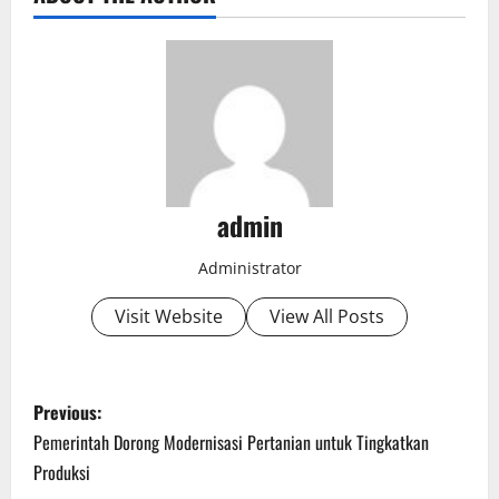
admin
Administrator
Visit Website
View All Posts
P
Previous:
o
Pemerintah Dorong Modernisasi Pertanian untuk Tingkatkan
Produksi
s