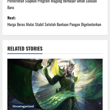
o
Pemerintah Siapkan Program Magang Berbayar untuk Lulusan
Baru
s
Next:
t
Harga Beras Mulai Stabil Setelah Bantuan Pangan Digelontorkan
n
a
RELATED STORIES
v
i
g
a
t
i
Uncategorized