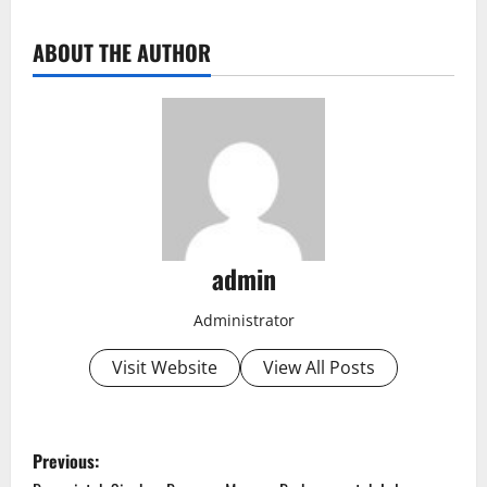
ABOUT THE AUTHOR
admin
Administrator
Visit Website
View All Posts
P
Previous: