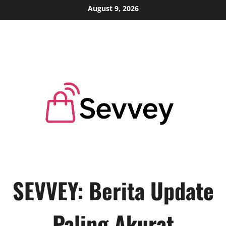
Skip
August 9, 2026
to
content
SEVVEY: Berita Update
Paling Akurat