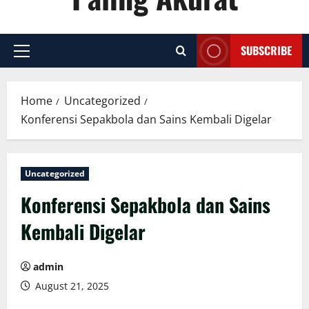
SUBSCRIBE
Primary
Menu
Home
Uncategorized
Konferensi Sepakbola dan Sains Kembali Digelar
Uncategorized
Konferensi Sepakbola dan Sains
Kembali Digelar
admin
August 21, 2025