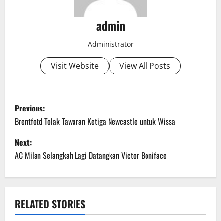
admin
Administrator
Visit Website
View All Posts
P
Previous:
o
Brentfotd Tolak Tawaran Ketiga Newcastle untuk Wissa
s
Next:
AC Milan Selangkah Lagi Datangkan Victor Boniface
t
n
a
RELATED STORIES