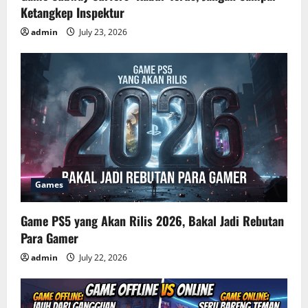
Ketangkep Inspektur
admin
July 23, 2026
Games
Game PS5 yang Akan Rilis 2026, Bakal Jadi Rebutan
Para Gamer
admin
July 22, 2026