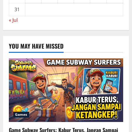
31
« Jul
YOU MAY HAVE MISSED
Games
Game Subway Surfers: Kabur Terus, Jangan Sampai