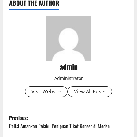
ABOUT THE AUTHOR
admin
Administrator
Visit Website
View All Posts
P
Previous:
o
Polisi Amankan Pelaku Penipuan Tiket Konser di Medan