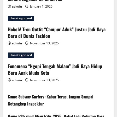
n
admin
January 1, 2026
Uncategorized
Heboh! Tren Outfit “Campur Aduk” Justru Jadi Gaya
Baru di Dunia Fashion
admin
November 13, 2025
Uncategorized
Fenomena “Ngopi Tengah Malam” Jadi Gaya Hidup
Baru Anak Muda Kota
admin
November 13, 2025
Game Subway Surfers: Kabur Terus, Jangan Sampai
Ketangkep Inspektur
Game PS5 yang Akan Rilis 2026, Bakal Jadi Rebutan Para