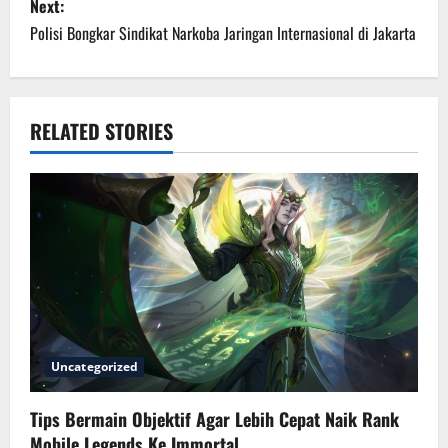
s
Next:
Polisi Bongkar Sindikat Narkoba Jaringan Internasional di Jakarta
t
n
a
RELATED STORIES
v
i
g
a
t
Uncategorized
i
Tips Bermain Objektif Agar Lebih Cepat Naik Rank
o
Mobile Legends Ke Immortal