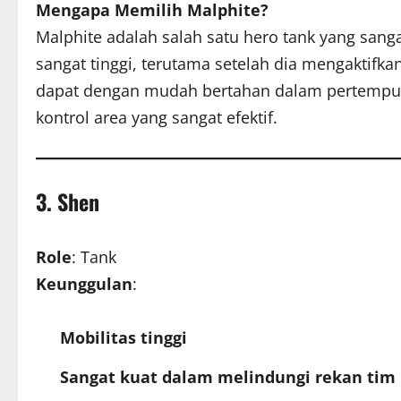
Mengapa Memilih Malphite?
Malphite adalah salah satu hero tank yang sang
sangat tinggi, terutama setelah dia mengaktifka
dapat dengan mudah bertahan dalam pertempur
kontrol area yang sangat efektif.
3. Shen
Role
: Tank
Keunggulan
:
Mobilitas tinggi
Sangat kuat dalam melindungi rekan tim