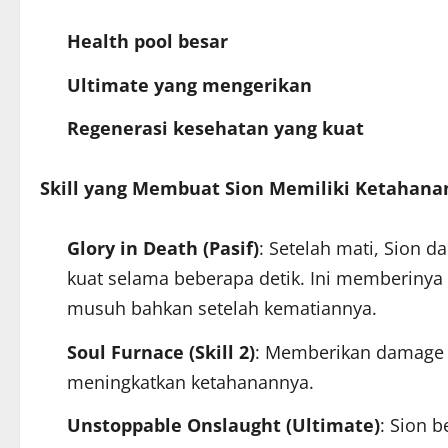
Health pool besar
Ultimate yang mengerikan
Regenerasi kesehatan yang kuat
Skill yang Membuat Sion Memiliki Ketahanan
Glory in Death (Pasif)
: Setelah mati, Sion 
kuat selama beberapa detik. Ini memberiny
musuh bahkan setelah kematiannya.
Soul Furnace (Skill 2)
: Memberikan damage
meningkatkan ketahanannya.
Unstoppable Onslaught (Ultimate)
: Sion 