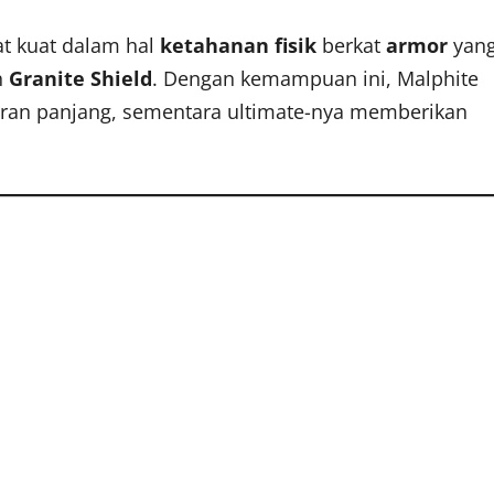
at kuat dalam hal
ketahanan fisik
berkat
armor
yan
n
Granite Shield
. Dengan kemampuan ini, Malphite
an panjang, sementara ultimate-nya memberikan