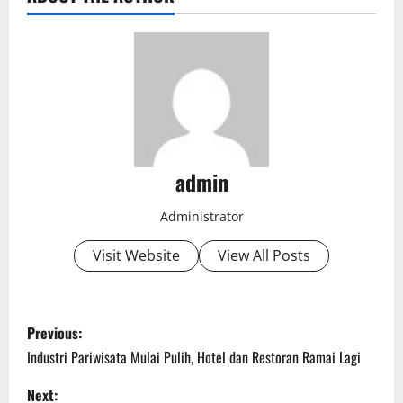
admin
Administrator
Visit Website
View All Posts
P
Previous:
o
Industri Pariwisata Mulai Pulih, Hotel dan Restoran Ramai Lagi
s
Next: