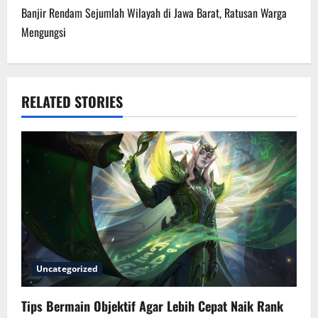
Banjir Rendam Sejumlah Wilayah di Jawa Barat, Ratusan Warga
t
Mengungsi
n
a
RELATED STORIES
v
i
g
a
t
i
Uncategorized
o
Tips Bermain Objektif Agar Lebih Cepat Naik Rank