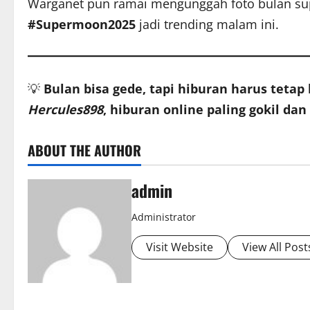
Warganet pun ramai mengunggah foto bulan sup
#Supermoon2025
jadi trending malam ini.
💡
Bulan bisa gede, tapi hiburan harus tetap
Hercules898
, hiburan online paling gokil da
ABOUT THE AUTHOR
admin
Administrator
Visit Website
View All Post