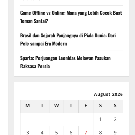
Game Offline vs Online: Mana yang Lebih Cocok Buat
Teman Santai?
Brasil dan Sejarah Panjangnya di Piala Dunia: Dari
Pele sampai Era Modern
Sparta: Perjuangan Leonidas Melawan Pasukan
Raksasa Persia
August 2026
M
T
W
T
F
S
S
1
2
3
4
5
6
7
8
9