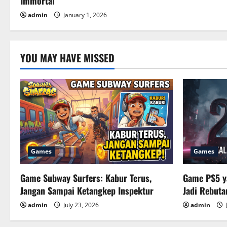
Immortal
i
admin
January 1, 2026
o
n
YOU MAY HAVE MISSED
Games
Games
Game Subway Surfers: Kabur Terus,
Game PS5 y
Jangan Sampai Ketangkep Inspektur
Jadi Rebut
admin
July 23, 2026
admin