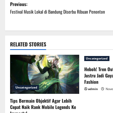
P
Previous:
Festival Musik Lokal di Bandung Diserbu Ribuan Penonton
o
s
t
RELATED STORIES
n
a
Uncategorized
v
Heboh! Tren Ou
Justru Jadi Gay
i
Fashion
g
Uncategorized
admin
Nove
a
Tips Bermain Objektif Agar Lebih
Cepat Naik Rank Mobile Legends Ke
t