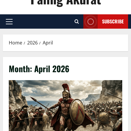
SUBSCRIBE
Primary
Menu
Home
2026
April
Month:
April 2026