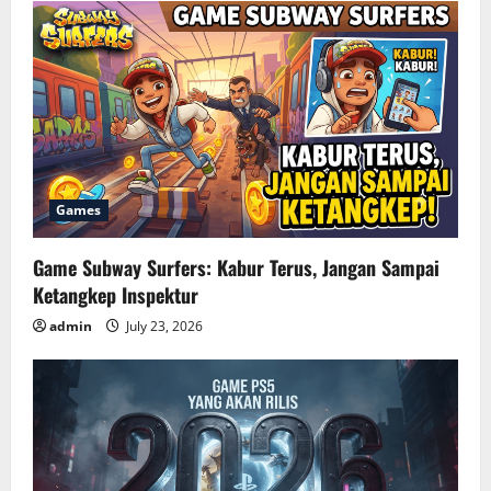
Games
Game Subway Surfers: Kabur Terus, Jangan Sampai
Ketangkep Inspektur
admin
July 23, 2026