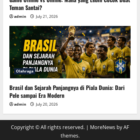
Teman Santai?
admin
July 21, 2026
Olahraga
Brasil dan Sejarah Panjangnya di Piala Dunia: Dari
Pele sampai Era Modern
admin
July 20, 2026
Copyright © All rights reserved.
|
MoreNews
by AF
themes.